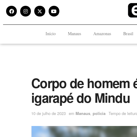
Início
Manaus
Amazonas
Brasil
Corpo de homem é
igarapé do Mindu
10 de julho de 2023
em
Manaus
,
polícia
Tempo de leitur