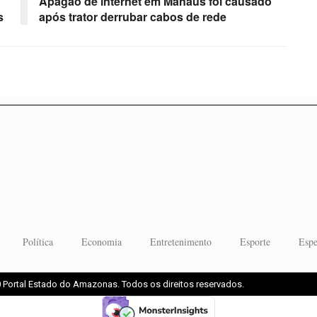
Apagão de internet em Manaus foi causado
s
após trator derrubar cabos de rede
Política
Economia
Entretenimento
Esporte
Espe
 Portal Estado do Amazonas. Todos os direitos reservados.