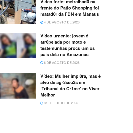
Vídeo forte: metralhad0 na
frente do Patio Shopping foi
matad0r da FDN em Manaus
4 DE AGOSTO DE 2026
Vídeo urgente: jovem é
atr0pelada por moto e
testemunhas procuram os
pais dela no Amazonas
6 DE AGOSTO DE 2026
Vídeo: Mulher impl0ra, mas é
alvo de agr3ssõ3s em
‘Tribunal do Cr1me’ no Viver
Melhor
31 DE JULHO DE 2026