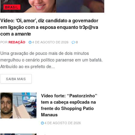
BRASIL
Vídeo: ‘Oi, amor’, diz candidato a governador
em ligação com a esposa enquanto tr3p@va
com a amante
POR
4 DE AGOSTO DE 2026
REDAÇÃO
0
Uma gravação de pouco mais de dois minutos
mergulhou o cenário político paraense em um bafafá.
Atribuído ao ex-prefeito de...
SAIBA MAIS
Vídeo forte: “Pastorzinho”
tem a cabeça esp0cada na
frente do Shopping Patio
Manaus
4 DE AGOSTO DE 2026