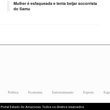
Mulher é esfaqueada e tenta beijar socorrista
do Samu
Política
Economia
Entretenimento
Esporte
Espe
 Portal Estado do Amazonas. Todos os direitos reservados.