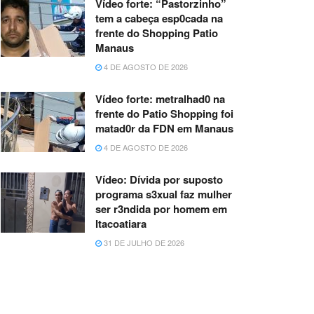
Vídeo forte: “Pastorzinho”
tem a cabeça esp0cada na
frente do Shopping Patio
Manaus
4 DE AGOSTO DE 2026
Vídeo forte: metralhad0 na
frente do Patio Shopping foi
matad0r da FDN em Manaus
4 DE AGOSTO DE 2026
Vídeo: Dívida por suposto
programa s3xual faz mulher
ser r3ndida por homem em
Itacoatiara
31 DE JULHO DE 2026