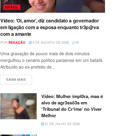
BRASIL
Vídeo: ‘Oi, amor’, diz candidato a governador
em ligação com a esposa enquanto tr3p@va
com a amante
POR
4 DE AGOSTO DE 2026
REDAÇÃO
0
Uma gravação de pouco mais de dois minutos
mergulhou o cenário político paraense em um bafafá.
Atribuído ao ex-prefeito de...
SAIBA MAIS
Vídeo: Mulher impl0ra, mas é
alvo de agr3ssõ3s em
‘Tribunal do Cr1me’ no Viver
Melhor
31 DE JULHO DE 2026