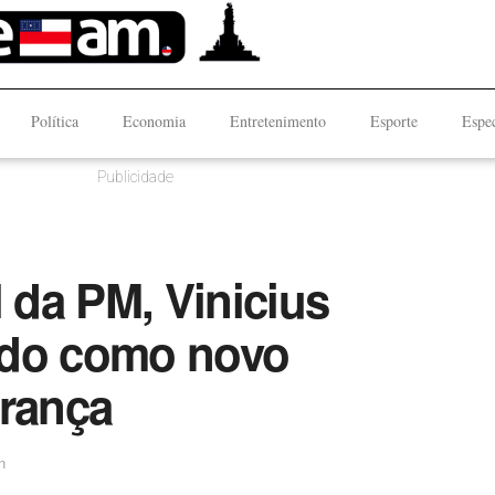
Política
Economia
Entretenimento
Esporte
Espec
Publicidade
da PM, Vinicius
ado como novo
urança
n