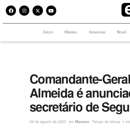
Início
Manaus
Amazonas
Brasil
Comandante-Geral 
Almeida é anunci
secretário de Seg
29 de agosto de 2023
em
Manaus
Tempo de leitura: 1 mi