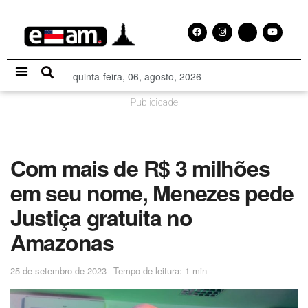
quinta-feira, 06, agosto, 2026
Especial Publicitário
Publicidade
Com mais de R$ 3 milhões
em seu nome, Menezes pede
Justiça gratuita no
Amazonas
25 de setembro de 2023
Tempo de leitura: 1 min