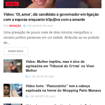
BRASIL
Vídeo: ‘Oi, amor’, diz candidato a governador em ligação
com a esposa enquanto tr3p@va com a amante
POR
REDAÇÃO
4 DE AGOSTO DE 2026
Uma gravação de pouco mais de dois minutos mergulhou o
cenário político paraense em um bafafá. Atribuído ao ex-prefeito
de...
SAIBA MAIS
Vídeo: Mulher impl0ra, mas é alvo de
agr3ssõ3s em ‘Tribunal do Cr1me’ no Viver
Melhor
31 DE JULHO DE 2026
Vídeo forte: “Pastorzinho” tem a cabeça
esp0cada na frente do Shopping Patio Manaus
4 DE AGOSTO DE 2026