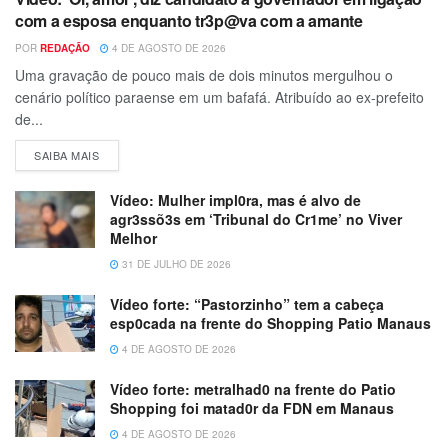
com a esposa enquanto tr3p@va com a amante
POR
REDAÇÃO
4 DE AGOSTO DE 2026
Uma gravação de pouco mais de dois minutos mergulhou o
cenário político paraense em um bafafá. Atribuído ao ex-prefeito
de...
SAIBA MAIS
Vídeo: Mulher impl0ra, mas é alvo de
agr3ssõ3s em ‘Tribunal do Cr1me’ no Viver
Melhor
31 DE JULHO DE 2026
Vídeo forte: “Pastorzinho” tem a cabeça
esp0cada na frente do Shopping Patio Manaus
4 DE AGOSTO DE 2026
Vídeo forte: metralhad0 na frente do Patio
Shopping foi matad0r da FDN em Manaus
4 DE AGOSTO DE 2026