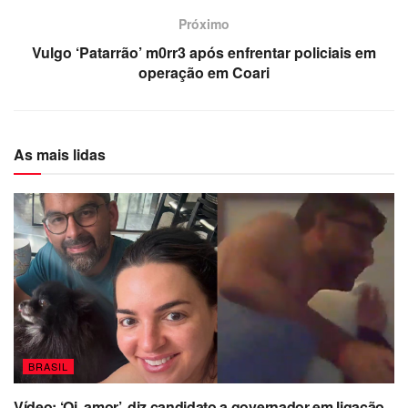
Próximo
Vulgo ‘Patarrão’ m0rr3 após enfrentar policiais em
operação em Coari
As mais lidas
BRASIL
Vídeo: ‘Oi, amor’, diz candidato a governador em ligação