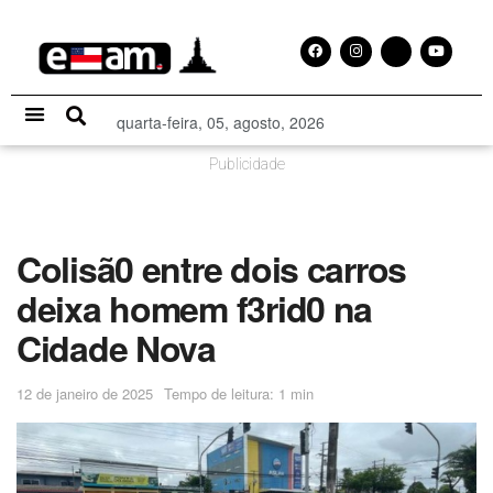
quarta-feira, 05, agosto, 2026
Especial Publicitário
Publicidade
Colisã0 entre dois carros
deixa homem f3rid0 na
Cidade Nova
12 de janeiro de 2025
Tempo de leitura: 1 min