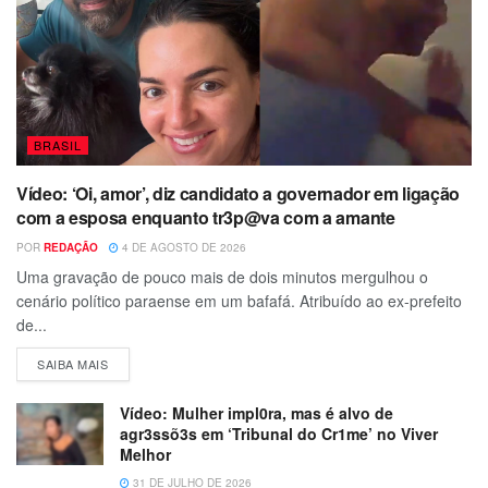
BRASIL
Vídeo: ‘Oi, amor’, diz candidato a governador em ligação
com a esposa enquanto tr3p@va com a amante
POR
REDAÇÃO
4 DE AGOSTO DE 2026
Uma gravação de pouco mais de dois minutos mergulhou o
cenário político paraense em um bafafá. Atribuído ao ex-prefeito
de...
SAIBA MAIS
Vídeo: Mulher impl0ra, mas é alvo de
agr3ssõ3s em ‘Tribunal do Cr1me’ no Viver
Melhor
31 DE JULHO DE 2026