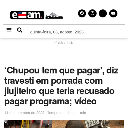
quinta-feira, 06, agosto, 2026
Especial Publicitário
Publicidade
‘Chupou tem que pagar’, diz
travesti em porrada com
jiujiteiro que teria recusado
pagar programa; vídeo
14 de setembro de 2023
Tempo de leitura: 1 min