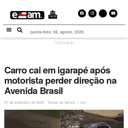
quinta-feira, 06, agosto, 2026
Especial Publicitário
Publicidade
Carro cai em igarapé após
motorista perder direção na
Avenida Brasil
27 de setembro de 2025
Tempo de leitura: 1 min