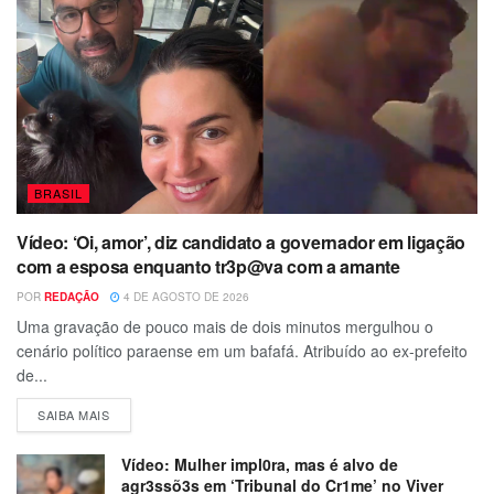
BRASIL
Vídeo: ‘Oi, amor’, diz candidato a governador em ligação
com a esposa enquanto tr3p@va com a amante
POR
REDAÇÃO
4 DE AGOSTO DE 2026
Uma gravação de pouco mais de dois minutos mergulhou o
cenário político paraense em um bafafá. Atribuído ao ex-prefeito
de...
SAIBA MAIS
Vídeo: Mulher impl0ra, mas é alvo de
agr3ssõ3s em ‘Tribunal do Cr1me’ no Viver