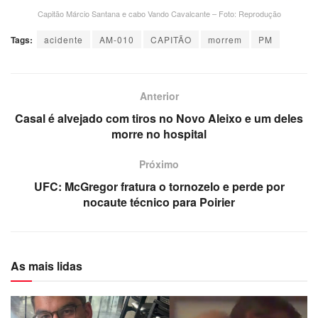
Capitão Márcio Santana e cabo Vando Cavalcante – Foto: Reprodução
Tags:
acidente
AM-010
CAPITÃO
morrem
PM
Anterior
Casal é alvejado com tiros no Novo Aleixo e um deles
morre no hospital
Próximo
UFC: McGregor fratura o tornozelo e perde por
nocaute técnico para Poirier
As mais lidas