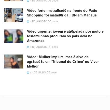
4 DE AGOSTO DE 2026
Vídeo forte: metralhad0 na frente do Patio
Shopping foi matad0r da FDN em Manaus
4 DE AGOSTO DE 2026
Vídeo urgente: jovem é atr0pelada por moto e
testemunhas procuram os pais dela no
Amazonas
6 DE AGOSTO DE 2026
Vídeo: Mulher impl0ra, mas é alvo de
agr3ssõ3s em ‘Tribunal do Cr1me’ no Viver
Melhor
31 DE JULHO DE 2026