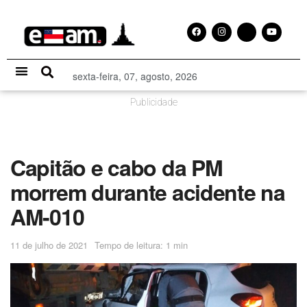
sexta-feira, 07, agosto, 2026
Especial Publicitário
Publicidade
Capitão e cabo da PM
morrem durante acidente na
AM-010
11 de julho de 2021
Tempo de leitura: 1 min