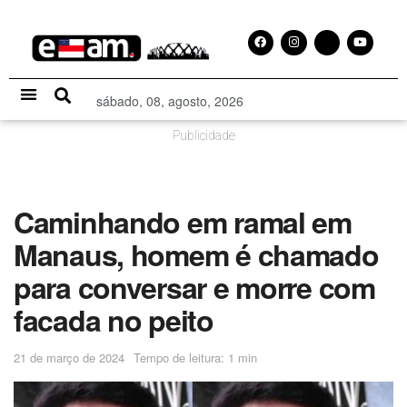
sábado, 08, agosto, 2026
Especial Publicitário
Publicidade
Caminhando em ramal em
Manaus, homem é chamado
para conversar e morre com
facada no peito
21 de março de 2024
Tempo de leitura: 1 min