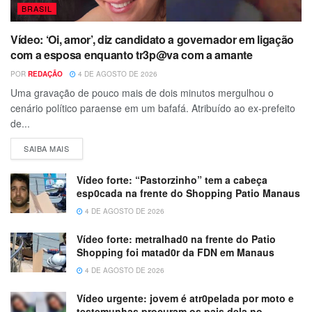
BRASIL
Vídeo: ‘Oi, amor’, diz candidato a governador em ligação
com a esposa enquanto tr3p@va com a amante
POR
REDAÇÃO
4 DE AGOSTO DE 2026
Uma gravação de pouco mais de dois minutos mergulhou o
cenário político paraense em um bafafá. Atribuído ao ex-prefeito
de...
SAIBA MAIS
Vídeo forte: “Pastorzinho” tem a cabeça
esp0cada na frente do Shopping Patio Manaus
4 DE AGOSTO DE 2026
Vídeo forte: metralhad0 na frente do Patio
Shopping foi matad0r da FDN em Manaus
4 DE AGOSTO DE 2026
Vídeo urgente: jovem é atr0pelada por moto e
testemunhas procuram os pais dela no