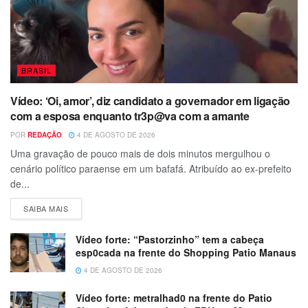
BRASIL
Vídeo: ‘Oi, amor’, diz candidato a governador em ligação
com a esposa enquanto tr3p@va com a amante
POR
REDAÇÃO
4 DE AGOSTO DE 2026
Uma gravação de pouco mais de dois minutos mergulhou o
cenário político paraense em um bafafá. Atribuído ao ex-prefeito
de...
SAIBA MAIS
Vídeo forte: “Pastorzinho” tem a cabeça
esp0cada na frente do Shopping Patio Manaus
4 DE AGOSTO DE 2026
Vídeo forte: metralhad0 na frente do Patio