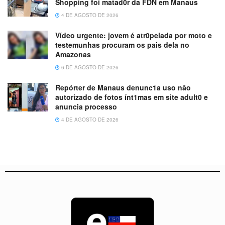
Shopping foi matad0r da FDN em Manaus
4 DE AGOSTO DE 2026
Vídeo urgente: jovem é atr0pelada por moto e
testemunhas procuram os pais dela no
Amazonas
6 DE AGOSTO DE 2026
Repórter de Manaus denunc1a uso não
autorizado de fotos ínt1mas em site adult0 e
anuncia processo
4 DE AGOSTO DE 2026