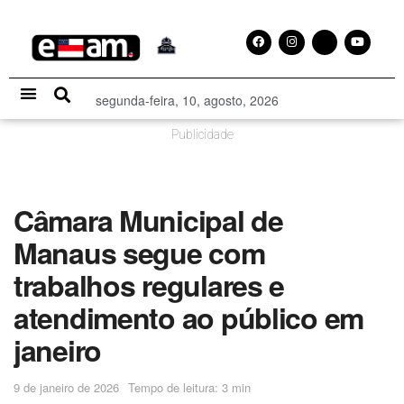
segunda-feira, 10, agosto, 2026
Especial Publicitário
Publicidade
Câmara Municipal de
Manaus segue com
trabalhos regulares e
atendimento ao público em
janeiro
9 de janeiro de 2026
Tempo de leitura: 3 min