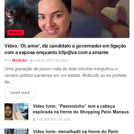
BRASIL
Vídeo: ‘Oi, amor’, diz candidato a governador em ligação
com a esposa enquanto tr3p@va com a amante
POR
REDAÇÃO
4 DE AGOSTO DE 2026
Uma gravação de pouco mais de dois minutos mergulhou o
cenário político paraense em um bafafá. Atribuído ao ex-prefeito
de...
SAIBA MAIS
Vídeo forte: “Pastorzinho” tem a cabeça
esp0cada na frente do Shopping Patio Manaus
4 DE AGOSTO DE 2026
Vídeo forte: metralhad0 na frente do Patio