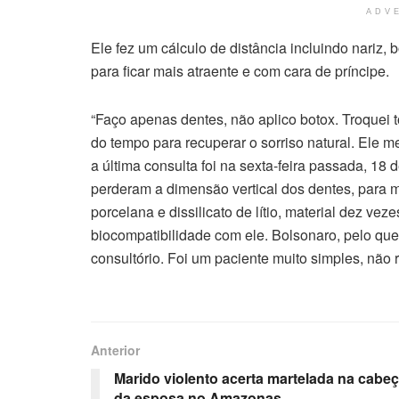
ADV
Ele fez um cálculo de distância incluindo nariz,
para ficar mais atraente e com cara de príncipe.
“Faço apenas dentes, não aplico botox. Troquei
do tempo para recuperar o sorriso natural. Ele m
a última consulta foi na sexta-feira passada, 18 
perderam a dimensão vertical dos dentes, para 
porcelana e dissilicato de lítio, material dez ve
biocompatibilidade com ele. Bolsonaro, pelo que pe
consultório. Foi um paciente muito simples, não 
Anterior
Marido violento acerta martelada na cabe
da esposa no Amazonas