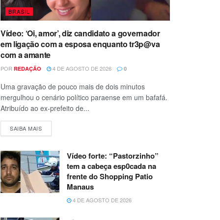
BRASIL
Vídeo: ‘Oi, amor’, diz candidato a governador
em ligação com a esposa enquanto tr3p@va
com a amante
POR
4 DE AGOSTO DE 2026
REDAÇÃO
0
Uma gravação de pouco mais de dois minutos
mergulhou o cenário político paraense em um bafafá.
Atribuído ao ex-prefeito de...
SAIBA MAIS
Vídeo forte: “Pastorzinho”
tem a cabeça esp0cada na
frente do Shopping Patio
Manaus
4 DE AGOSTO DE 2026