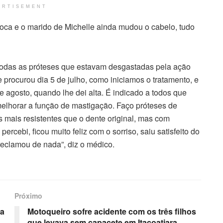
ERTISEMENT
 boca e o marido de Michelle ainda mudou o cabelo, tudo
 todas as próteses que estavam desgastadas pela ação
e procurou dia 5 de julho, como iniciamos o tratamento, e
de agosto, quando lhe dei alta. É indicado a todos que
melhorar a função de mastigação. Faço próteses de
zes mais resistentes que o dente original, mas com
rcebi, ficou muito feliz com o sorriso, saiu satisfeito do
reclamou de nada”, diz o médico.
Próximo
ça
Motoqueiro sofre acidente com os três filhos
que levava sem capacete em Itacoatiara