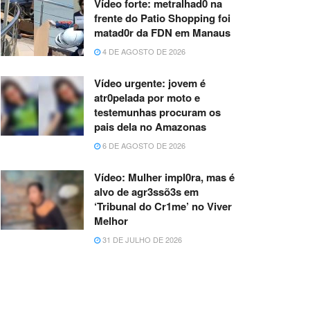
Vídeo forte: metralhad0 na
frente do Patio Shopping foi
matad0r da FDN em Manaus
4 DE AGOSTO DE 2026
Vídeo urgente: jovem é
atr0pelada por moto e
testemunhas procuram os
pais dela no Amazonas
6 DE AGOSTO DE 2026
Vídeo: Mulher impl0ra, mas é
alvo de agr3ssõ3s em
‘Tribunal do Cr1me’ no Viver
Melhor
31 DE JULHO DE 2026