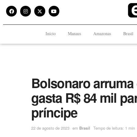
Início
Manaus
Amazonas
Brasil
Bolsonaro arruma 
gasta R$ 84 mil pa
príncipe
22 de agosto de 2023
em
Brasil
Tempo de leitura: 1 min