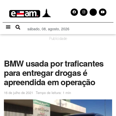
sábado, 08, agosto, 2026
Especial Publicitário
Publicidade
BMW usada por traficantes
para entregar drogas é
apreendida em operação
16 de julho de 2021
Tempo de leitura: 1 min