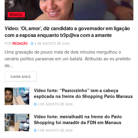
BRASIL
Vídeo: ‘Oi, amor’, diz candidato a governador em ligação
com a esposa enquanto tr3p@va com a amante
POR
REDAÇÃO
4 DE AGOSTO DE 2026
Uma gravação de pouco mais de dois minutos mergulhou o
cenário político paraense em um bafafá. Atribuído ao ex-prefeito
de...
SAIBA MAIS
Vídeo forte: “Pastorzinho” tem a cabeça
esp0cada na frente do Shopping Patio Manaus
4 DE AGOSTO DE 2026
Vídeo forte: metralhad0 na frente do Patio
Shopping foi matad0r da FDN em Manaus
4 DE AGOSTO DE 2026