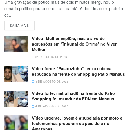
Uma gravação de pouco mais de dois minutos mergulhou o
cenário político paraense em um bafafá. Atribuído ao ex-prefeito
de...
SAIBA MAIS
Vídeo: Mulher impl0ra, mas é alvo de
agr3ssõ3s em ‘Tribunal do Cr1me’ no Viver
Melhor
31 DE JULHO DE 2026
Vídeo forte: “Pastorzinho” tem a cabeça
esp0cada na frente do Shopping Patio Manaus
4 DE AGOSTO DE 2026
Vídeo forte: metralhad0 na frente do Patio
Shopping foi matad0r da FDN em Manaus
4 DE AGOSTO DE 2026
Vídeo urgente: jovem é atr0pelada por moto e
testemunhas procuram os pais dela no
Amazonas