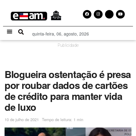
quinta-feira, 06, agosto, 2026
Especial Publicitário
Publicidade
Blogueira ostentação é presa
por roubar dados de cartões
de crédito para manter vida
de luxo
10 de julho de 2021
Tempo de leitura: 1 min