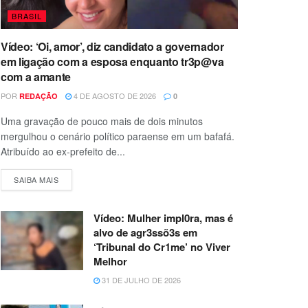
BRASIL
Vídeo: ‘Oi, amor’, diz candidato a governador
em ligação com a esposa enquanto tr3p@va
com a amante
POR
4 DE AGOSTO DE 2026
REDAÇÃO
0
Uma gravação de pouco mais de dois minutos
mergulhou o cenário político paraense em um bafafá.
Atribuído ao ex-prefeito de...
SAIBA MAIS
Vídeo: Mulher impl0ra, mas é
alvo de agr3ssõ3s em
‘Tribunal do Cr1me’ no Viver
Melhor
31 DE JULHO DE 2026