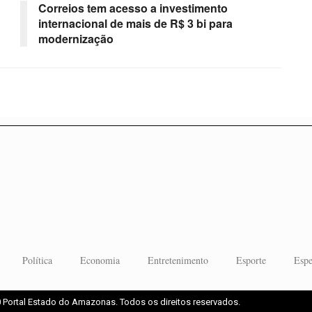
Correios tem acesso a investimento
internacional de mais de R$ 3 bi para
modernização
Política
Economia
Entretenimento
Esporte
Espe
 Portal Estado do Amazonas. Todos os direitos reservados.