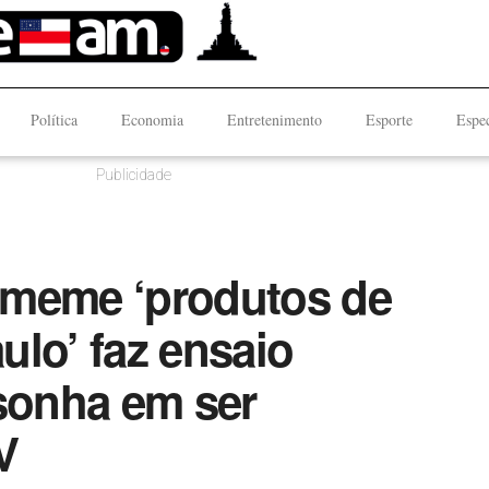
Política
Economia
Entretenimento
Esporte
Espec
Publicidade
 meme ‘produtos de
lo’ faz ensaio
 sonha em ser
V