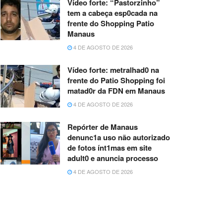
Vídeo forte: “Pastorzinho”
tem a cabeça esp0cada na
frente do Shopping Patio
Manaus
4 DE AGOSTO DE 2026
Vídeo forte: metralhad0 na
frente do Patio Shopping foi
matad0r da FDN em Manaus
4 DE AGOSTO DE 2026
Repórter de Manaus
denunc1a uso não autorizado
de fotos ínt1mas em site
adult0 e anuncia processo
4 DE AGOSTO DE 2026