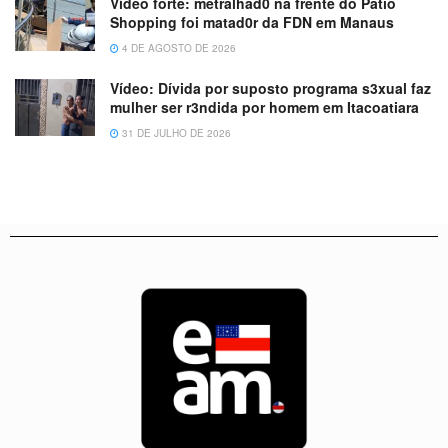
Vídeo forte: metralhad0 na frente do Patio
Shopping foi matad0r da FDN em Manaus
4 DE AGOSTO DE 2026
Vídeo: Dívida por suposto programa s3xual faz
mulher ser r3ndida por homem em Itacoatiara
31 DE JULHO DE 2026