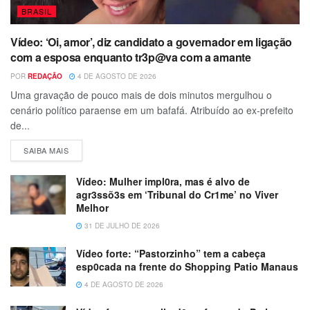
BRASIL
Vídeo: ‘Oi, amor’, diz candidato a governador em ligação
com a esposa enquanto tr3p@va com a amante
POR
REDAÇÃO
4 DE AGOSTO DE 2026
Uma gravação de pouco mais de dois minutos mergulhou o
cenário político paraense em um bafafá. Atribuído ao ex-prefeito
de...
SAIBA MAIS
Vídeo: Mulher impl0ra, mas é alvo de
agr3ssõ3s em ‘Tribunal do Cr1me’ no Viver
Melhor
31 DE JULHO DE 2026
Vídeo forte: “Pastorzinho” tem a cabeça
esp0cada na frente do Shopping Patio Manaus
4 DE AGOSTO DE 2026