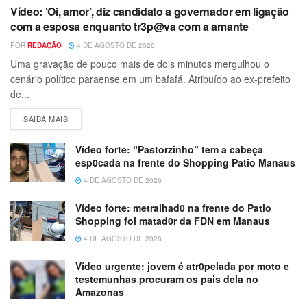
Vídeo: ‘Oi, amor’, diz candidato a governador em ligação
com a esposa enquanto tr3p@va com a amante
POR
REDAÇÃO
4 DE AGOSTO DE 2026
Uma gravação de pouco mais de dois minutos mergulhou o
cenário político paraense em um bafafá. Atribuído ao ex-prefeito
de...
SAIBA MAIS
Vídeo forte: “Pastorzinho” tem a cabeça
esp0cada na frente do Shopping Patio Manaus
4 DE AGOSTO DE 2026
Vídeo forte: metralhad0 na frente do Patio
Shopping foi matad0r da FDN em Manaus
4 DE AGOSTO DE 2026
Vídeo urgente: jovem é atr0pelada por moto e
testemunhas procuram os pais dela no
Amazonas