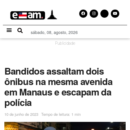
sábado, 08, agosto, 2026
Especial Publicitário
Publicidade
Bandidos assaltam dois
ônibus na mesma avenida
em Manaus e escapam da
polícia
10 de junho de 2023
Tempo de leitura: 1 min