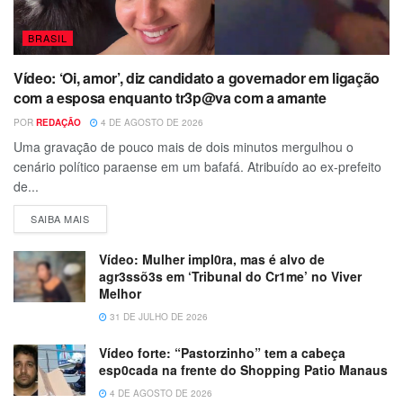
BRASIL
Vídeo: ‘Oi, amor’, diz candidato a governador em ligação
com a esposa enquanto tr3p@va com a amante
POR
REDAÇÃO
4 DE AGOSTO DE 2026
Uma gravação de pouco mais de dois minutos mergulhou o
cenário político paraense em um bafafá. Atribuído ao ex-prefeito
de...
SAIBA MAIS
Vídeo: Mulher impl0ra, mas é alvo de
agr3ssõ3s em ‘Tribunal do Cr1me’ no Viver
Melhor
31 DE JULHO DE 2026
Vídeo forte: “Pastorzinho” tem a cabeça
esp0cada na frente do Shopping Patio Manaus
4 DE AGOSTO DE 2026