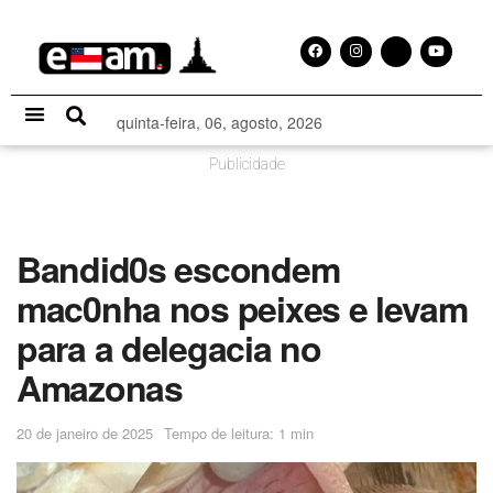
quinta-feira, 06, agosto, 2026
Especial Publicitário
Publicidade
Bandid0s escondem
mac0nha nos peixes e levam
para a delegacia no
Amazonas
20 de janeiro de 2025
Tempo de leitura: 1 min