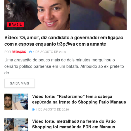
BRASIL
Vídeo: ‘Oi, amor’, diz candidato a governador em ligação
com a esposa enquanto tr3p@va com a amante
POR
REDAÇÃO
4 DE AGOSTO DE 2026
Uma gravação de pouco mais de dois minutos mergulhou o
cenário político paraense em um bafafá. Atribuído ao ex-prefeito
de...
SAIBA MAIS
Vídeo forte: “Pastorzinho” tem a cabeça
esp0cada na frente do Shopping Patio Manaus
4 DE AGOSTO DE 2026
Vídeo forte: metralhad0 na frente do Patio
Shopping foi matad0r da FDN em Manaus