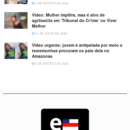
4 DE AGOSTO DE 2026
Vídeo: Mulher impl0ra, mas é alvo de
agr3ssõ3s em ‘Tribunal do Cr1me’ no Viver
Melhor
31 DE JULHO DE 2026
Vídeo urgente: jovem é atr0pelada por moto e
testemunhas procuram os pais dela no
Amazonas
6 DE AGOSTO DE 2026