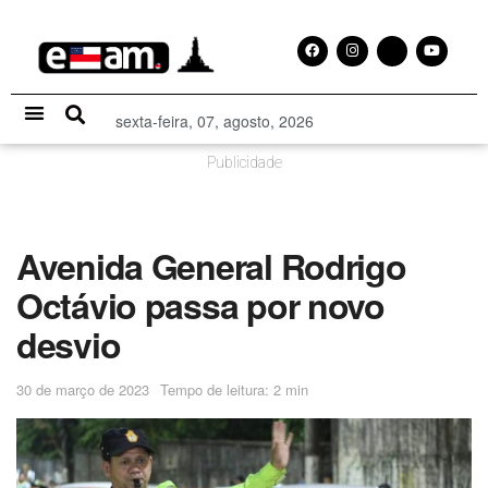
sexta-feira, 07, agosto, 2026
Especial Publicitário
Publicidade
Avenida General Rodrigo
Octávio passa por novo
desvio
30 de março de 2023
Tempo de leitura: 2 min