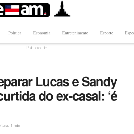
Política
Economia
Entretenimento
Esporte
Espec
Publicidade
separar Lucas e Sandy
urtida do ex-casal: ‘é
itura: 1 min