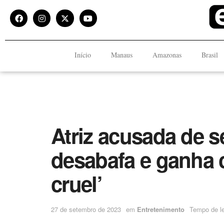
Início
Manaus
Amazonas
Brasil
Atriz acusada de 
desabafa e ganha c
cruel’
27 de setembro de 2023
em
Entretenimento
Tempo de le