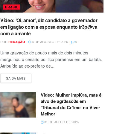
BRASIL
Vídeo: ‘Oi, amor’, diz candidato a governador
em ligação com a esposa enquanto tr3p@va
com a amante
POR
4 DE AGOSTO DE 2026
REDAÇÃO
0
Uma gravação de pouco mais de dois minutos
mergulhou o cenário político paraense em um bafafá.
Atribuído ao ex-prefeito de...
SAIBA MAIS
Vídeo: Mulher impl0ra, mas é
alvo de agr3ssõ3s em
‘Tribunal do Cr1me’ no Viver
Melhor
31 DE JULHO DE 2026