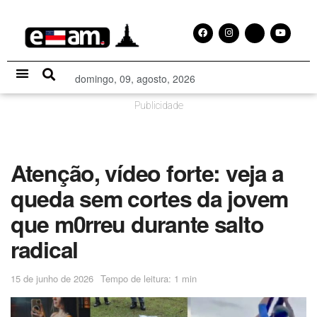
domingo, 09, agosto, 2026
Especial Publicitário
Publicidade
Atenção, vídeo forte: veja a
queda sem cortes da jovem
que m0rreu durante salto
radical
15 de junho de 2026
Tempo de leitura: 1 min