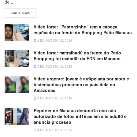
de...
SAIBA MAIS
Vídeo forte: “Pastorzinho” tem a cabeça
esp0cada na frente do Shopping Patio Manaus
4 DE AGOSTO DE 2026
Vídeo forte: metralhad0 na frente do Patio
Shopping foi matad0r da FDN em Manaus
4 DE AGOSTO DE 2026
Vídeo urgente: jovem é atr0pelada por moto e
testemunhas procuram os pais dela no
Amazonas
6 DE AGOSTO DE 2026
Repórter de Manaus denunc1a uso não
autorizado de fotos ínt1mas em site adult0 e
anuncia processo
4 DE AGOSTO DE 2026