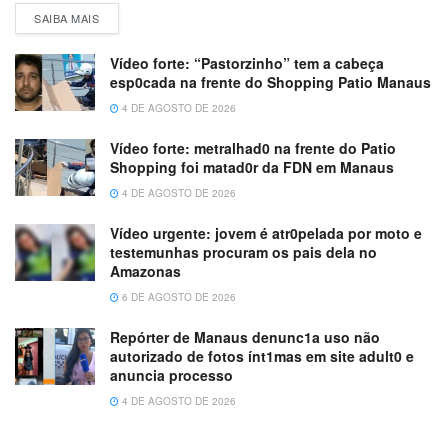
SAIBA MAIS
Vídeo forte: “Pastorzinho” tem a cabeça
esp0cada na frente do Shopping Patio Manaus
4 DE AGOSTO DE 2026
Vídeo forte: metralhad0 na frente do Patio
Shopping foi matad0r da FDN em Manaus
4 DE AGOSTO DE 2026
Vídeo urgente: jovem é atr0pelada por moto e
testemunhas procuram os pais dela no
Amazonas
6 DE AGOSTO DE 2026
Repórter de Manaus denunc1a uso não
autorizado de fotos ínt1mas em site adult0 e
anuncia processo
4 DE AGOSTO DE 2026