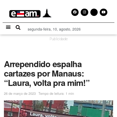
segunda-feira, 10, agosto, 2026
Especial Publicitário
Publicidade
Arrependido espalha
cartazes por Manaus:
“Laura, volta pra mim!”
26 de março de 2023
Tempo de leitura: 1 min