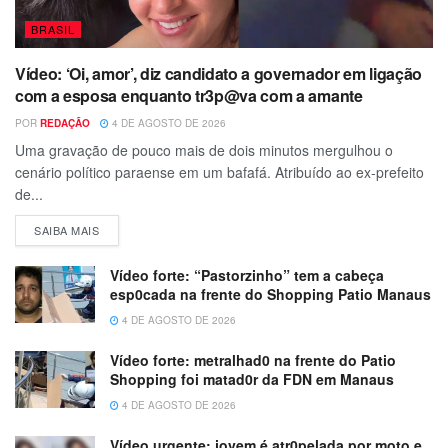
BRASIL
Vídeo: ‘Oi, amor’, diz candidato a governador em ligação
com a esposa enquanto tr3p@va com a amante
POR
REDAÇÃO
4 DE AGOSTO DE 2026
Uma gravação de pouco mais de dois minutos mergulhou o
cenário político paraense em um bafafá. Atribuído ao ex-prefeito
de...
SAIBA MAIS
Vídeo forte: “Pastorzinho” tem a cabeça
esp0cada na frente do Shopping Patio Manaus
4 DE AGOSTO DE 2026
Vídeo forte: metralhad0 na frente do Patio
Shopping foi matad0r da FDN em Manaus
4 DE AGOSTO DE 2026
Vídeo urgente: jovem é atr0pelada por moto e