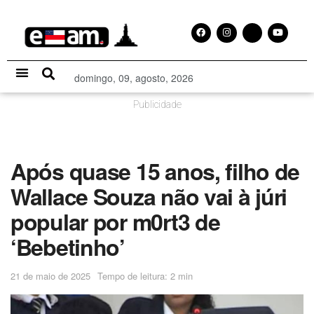
domingo, 09, agosto, 2026
Especial Publicitário
Publicidade
Após quase 15 anos, filho de
Wallace Souza não vai à júri
popular por m0rt3 de
‘Bebetinho’
21 de maio de 2025
Tempo de leitura: 2 min