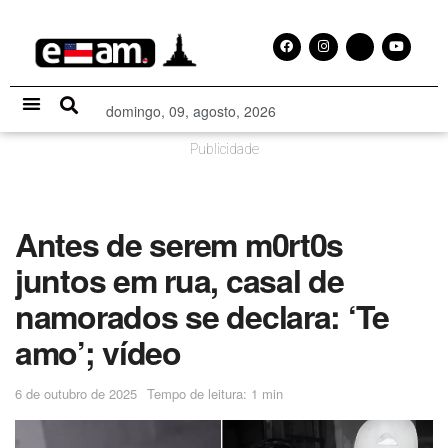
domingo, 09, agosto, 2026
Especial Publicitário
Publicidade
Antes de serem m0rt0s
juntos em rua, casal de
namorados se declara: ‘Te
amo’; vídeo
6 de outubro de 2025
Tempo de leitura: 1 min