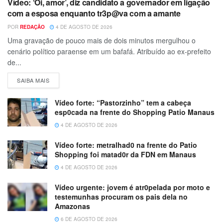
Vídeo: ‘Oi, amor’, diz candidato a governador em ligação
com a esposa enquanto tr3p@va com a amante
POR
REDAÇÃO
4 DE AGOSTO DE 2026
Uma gravação de pouco mais de dois minutos mergulhou o
cenário político paraense em um bafafá. Atribuído ao ex-prefeito
de...
SAIBA MAIS
Vídeo forte: “Pastorzinho” tem a cabeça
esp0cada na frente do Shopping Patio Manaus
4 DE AGOSTO DE 2026
Vídeo forte: metralhad0 na frente do Patio
Shopping foi matad0r da FDN em Manaus
4 DE AGOSTO DE 2026
Vídeo urgente: jovem é atr0pelada por moto e
testemunhas procuram os pais dela no
Amazonas
6 DE AGOSTO DE 2026