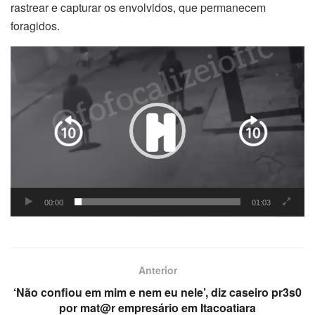
rastrear e capturar os envolvidos, que permanecem
foragidos.
Tocador
de
vídeo
00:00
01:03
Anterior
‘Não confiou em mim e nem eu nele’, diz caseiro pr3s0
por mat@r empresário em Itacoatiara