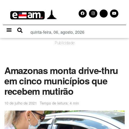
quinta-feira, 06, agosto, 2026
Especial Publicitário
Publicidade
Amazonas monta drive-thru
em cinco municípios que
recebem mutirão
10 de julho de 2021
Tempo de leitura: 4 min