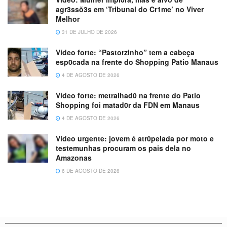
agr3ssõ3s em ‘Tribunal do Cr1me’ no Viver
Melhor
31 DE JULHO DE 2026
Vídeo forte: “Pastorzinho” tem a cabeça
esp0cada na frente do Shopping Patio Manaus
4 DE AGOSTO DE 2026
Vídeo forte: metralhad0 na frente do Patio
Shopping foi matad0r da FDN em Manaus
4 DE AGOSTO DE 2026
Vídeo urgente: jovem é atr0pelada por moto e
testemunhas procuram os pais dela no
Amazonas
6 DE AGOSTO DE 2026