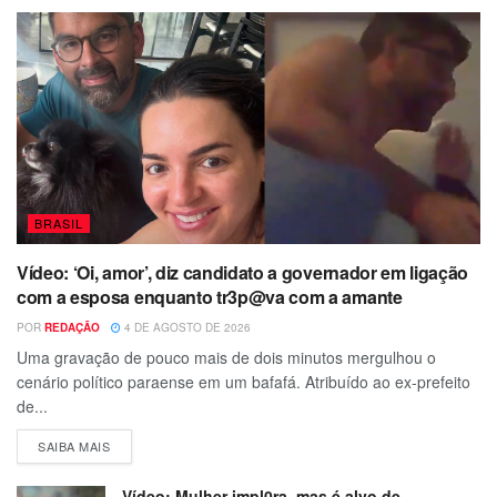
BRASIL
Vídeo: ‘Oi, amor’, diz candidato a governador em ligação
com a esposa enquanto tr3p@va com a amante
POR
REDAÇÃO
4 DE AGOSTO DE 2026
Uma gravação de pouco mais de dois minutos mergulhou o
cenário político paraense em um bafafá. Atribuído ao ex-prefeito
de...
SAIBA MAIS
Vídeo: Mulher impl0ra, mas é alvo de