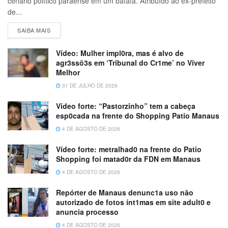
cenário político paraense em um bafafá. Atribuído ao ex-prefeito
de...
SAIBA MAIS
Vídeo: Mulher impl0ra, mas é alvo de
agr3ssõ3s em ‘Tribunal do Cr1me’ no Viver
Melhor
31 DE JULHO DE 2026
Vídeo forte: “Pastorzinho” tem a cabeça
esp0cada na frente do Shopping Patio Manaus
4 DE AGOSTO DE 2026
Vídeo forte: metralhad0 na frente do Patio
Shopping foi matad0r da FDN em Manaus
4 DE AGOSTO DE 2026
Repórter de Manaus denunc1a uso não
autorizado de fotos ínt1mas em site adult0 e
anuncia processo
4 DE AGOSTO DE 2026