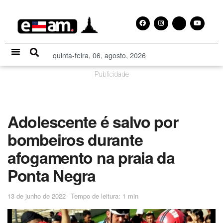
quinta-feira, 06, agosto, 2026
Especial Publicitário
Publicidade
Adolescente é salvo por
bombeiros durante
afogamento na praia da
Ponta Negra
13 de junho de 2022
Tempo de leitura: 1 min