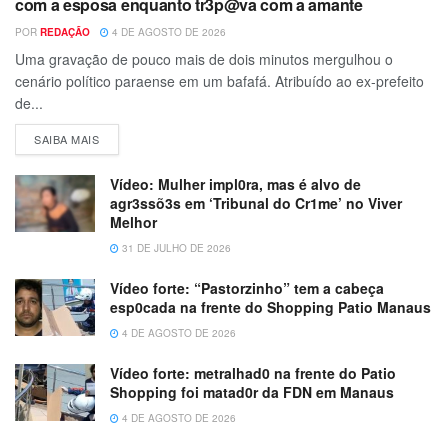
com a esposa enquanto tr3p@va com a amante
POR
REDAÇÃO
4 DE AGOSTO DE 2026
Uma gravação de pouco mais de dois minutos mergulhou o
cenário político paraense em um bafafá. Atribuído ao ex-prefeito
de...
SAIBA MAIS
Vídeo: Mulher impl0ra, mas é alvo de
agr3ssõ3s em ‘Tribunal do Cr1me’ no Viver
Melhor
31 DE JULHO DE 2026
Vídeo forte: “Pastorzinho” tem a cabeça
esp0cada na frente do Shopping Patio Manaus
4 DE AGOSTO DE 2026
Vídeo forte: metralhad0 na frente do Patio
Shopping foi matad0r da FDN em Manaus
4 DE AGOSTO DE 2026