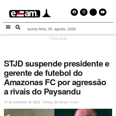
quinta-feira, 06, agosto, 2026
Especial Publicitário
Publicidade
STJD suspende presidente e
gerente de futebol do
Amazonas FC por agressão
a rivais do Paysandu
15 de setembro de 2023
Tempo de leitura: 2 min