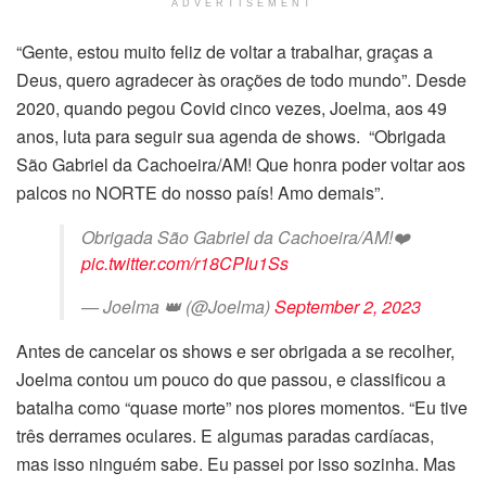
ADVERTISEMENT
“Gente, estou muito feliz de voltar a trabalhar, graças a
Deus, quero agradecer às orações de todo mundo”. Desde
2020, quando pegou Covid cinco vezes, Joelma, aos 49
anos, luta para seguir sua agenda de shows. “Obrigada
São Gabriel da Cachoeira/AM! Que honra poder voltar aos
palcos no NORTE do nosso país! Amo demais”.
Obrigada São Gabriel da Cachoeira/AM!❤️
pic.twitter.com/r18CPIu1Ss
— Joelma 👑 (@Joelma)
September 2, 2023
Antes de cancelar os shows e ser obrigada a se recolher,
Joelma contou um pouco do que passou, e classificou a
batalha como “quase morte” nos piores momentos. “Eu tive
três derrames oculares. E algumas paradas cardíacas,
mas isso ninguém sabe. Eu passei por isso sozinha. Mas