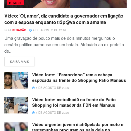
BRASIL
Vídeo: ‘Oi, amor’, diz candidato a governador em ligação
com a esposa enquanto tr3p@va com a amante
POR
REDAÇÃO
4 DE AGOSTO DE 2026
Uma gravação de pouco mais de dois minutos mergulhou o
cenário político paraense em um bafafá. Atribuído ao ex-prefeito
de...
SAIBA MAIS
Vídeo forte: “Pastorzinho” tem a cabeça
esp0cada na frente do Shopping Patio Manaus
4 DE AGOSTO DE 2026
Vídeo forte: metralhad0 na frente do Patio
Shopping foi matad0r da FDN em Manaus
4 DE AGOSTO DE 2026
Vídeo urgente: jovem é atr0pelada por moto e
testemunhas procuram os pais dela no