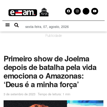
sexta-feira, 07, agosto, 2026
Especial Publicitário
Publicidade
Primeiro show de Joelma
depois de batalha pela vida
emociona o Amazonas:
‘Deus é a minha força’
3 de setembro de 2023
Tempo de leitura: 1 min