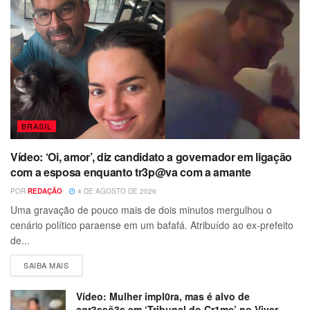
BRASIL
Vídeo: ‘Oi, amor’, diz candidato a governador em ligação
com a esposa enquanto tr3p@va com a amante
POR
REDAÇÃO
4 DE AGOSTO DE 2026
Uma gravação de pouco mais de dois minutos mergulhou o
cenário político paraense em um bafafá. Atribuído ao ex-prefeito
de...
SAIBA MAIS
Vídeo: Mulher impl0ra, mas é alvo de
agr3ssõ3s em ‘Tribunal do Cr1me’ no Viver