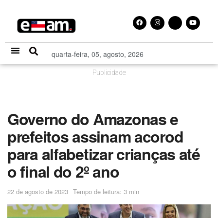
quarta-feira, 05, agosto, 2026
Especial Publicitário
Publicidade
Governo do Amazonas e
prefeitos assinam acorod
para alfabetizar crianças até
o final do 2º ano
22 de agosto de 2023
Tempo de leitura: 3 min