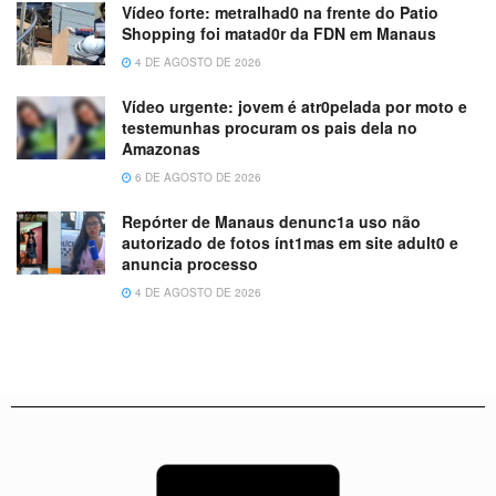
Vídeo forte: metralhad0 na frente do Patio
Shopping foi matad0r da FDN em Manaus
4 DE AGOSTO DE 2026
Vídeo urgente: jovem é atr0pelada por moto e
testemunhas procuram os pais dela no
Amazonas
6 DE AGOSTO DE 2026
Repórter de Manaus denunc1a uso não
autorizado de fotos ínt1mas em site adult0 e
anuncia processo
4 DE AGOSTO DE 2026