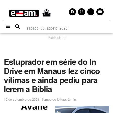
sábado, 08, agosto, 2026
Especial Publicitário
Publicidade
Estuprador em série do In
Drive em Manaus fez cinco
vítimas e ainda pediu para
lerem a Bíblia
19 de setembro de 2023
Tempo de leitura: 2 min