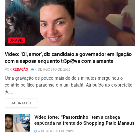
BRASIL
Vídeo: ‘Oi, amor’, diz candidato a governador em ligação
com a esposa enquanto tr3p@va com a amante
POR
REDAÇÃO
4 DE AGOSTO DE 2026
Uma gravação de pouco mais de dois minutos mergulhou o
cenário político paraense em um bafafá. Atribuído ao ex-prefeito
de...
SAIBA MAIS
Vídeo forte: “Pastorzinho” tem a cabeça
esp0cada na frente do Shopping Patio Manaus
4 DE AGOSTO DE 2026