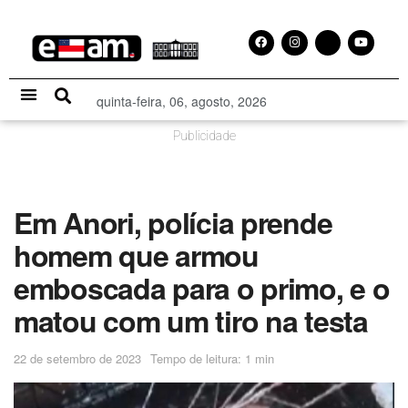
quinta-feira, 06, agosto, 2026
Especial Publicitário
Publicidade
Em Anori, polícia prende
homem que armou
emboscada para o primo, e o
matou com um tiro na testa
22 de setembro de 2023
Tempo de leitura: 1 min