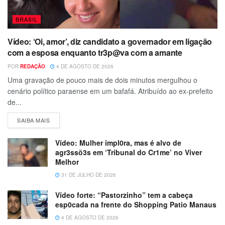
BRASIL
Vídeo: ‘Oi, amor’, diz candidato a governador em ligação
com a esposa enquanto tr3p@va com a amante
POR
REDAÇÃO
4 DE AGOSTO DE 2026
Uma gravação de pouco mais de dois minutos mergulhou o
cenário político paraense em um bafafá. Atribuído ao ex-prefeito
de...
SAIBA MAIS
Vídeo: Mulher impl0ra, mas é alvo de
agr3ssõ3s em ‘Tribunal do Cr1me’ no Viver
Melhor
31 DE JULHO DE 2026
Vídeo forte: “Pastorzinho” tem a cabeça
esp0cada na frente do Shopping Patio Manaus
4 DE AGOSTO DE 2026