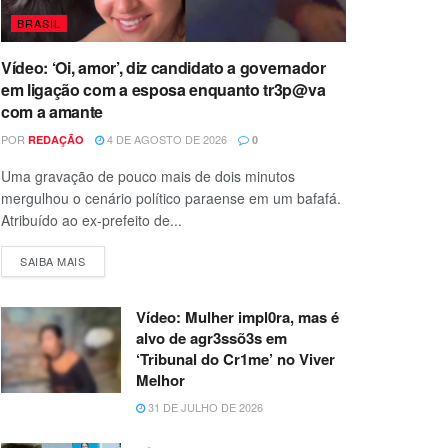
BRASIL
Vídeo: ‘Oi, amor’, diz candidato a governador
em ligação com a esposa enquanto tr3p@va
com a amante
POR
4 DE AGOSTO DE 2026
REDAÇÃO
0
Uma gravação de pouco mais de dois minutos
mergulhou o cenário político paraense em um bafafá.
Atribuído ao ex-prefeito de...
SAIBA MAIS
Vídeo: Mulher impl0ra, mas é
alvo de agr3ssõ3s em
‘Tribunal do Cr1me’ no Viver
Melhor
31 DE JULHO DE 2026