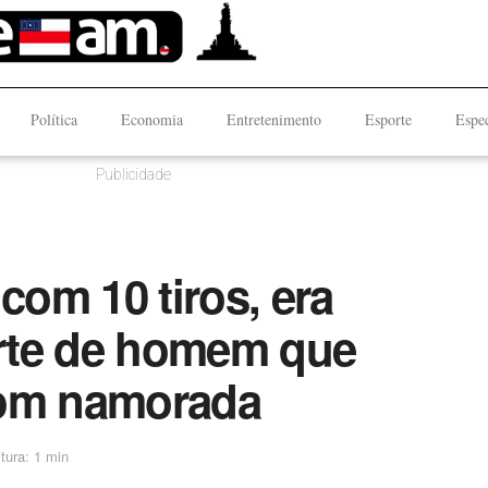
Política
Economia
Entretenimento
Esporte
Espec
Publicidade
com 10 tiros, era
rte de homem que
com namorada
tura: 1 min