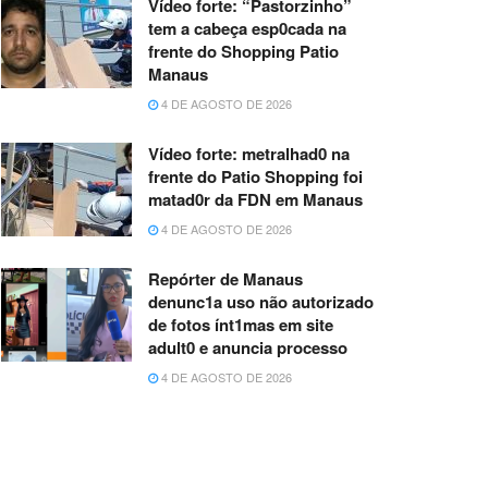
Vídeo forte: “Pastorzinho”
tem a cabeça esp0cada na
frente do Shopping Patio
Manaus
4 DE AGOSTO DE 2026
Vídeo forte: metralhad0 na
frente do Patio Shopping foi
matad0r da FDN em Manaus
4 DE AGOSTO DE 2026
Repórter de Manaus
denunc1a uso não autorizado
de fotos ínt1mas em site
adult0 e anuncia processo
4 DE AGOSTO DE 2026