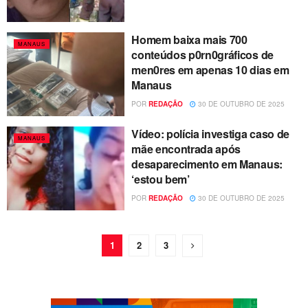
Homem baixa mais 700
MANAUS
conteúdos p0rn0gráficos de
men0res em apenas 10 dias em
Manaus
POR
REDAÇÃO
30 DE OUTUBRO DE 2025
Vídeo: polícia investiga caso de
MANAUS
mãe encontrada após
desaparecimento em Manaus:
‘estou bem’
POR
REDAÇÃO
30 DE OUTUBRO DE 2025
1
2
3