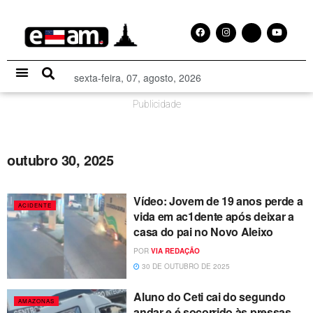
sexta-feira, 07, agosto, 2026
Especial Publicitário
Publicidade
outubro 30, 2025
Vídeo: Jovem de 19 anos perde a
ACIDENTE
vida em ac1dente após deixar a
casa do pai no Novo Aleixo
POR
VIA REDAÇÃO
30 DE OUTUBRO DE 2025
Aluno do Ceti cai do segundo
AMAZONAS
andar e é socorrido às pressas