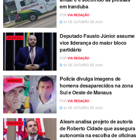
em Iranduba
POR
VIA REDAÇÃO
30 DE OUTUBRO DE 2025
Deputado Fausto Júnior assume
POLÍTICA
vice liderança do maior bloco
partidário
POR
VIA REDAÇÃO
30 DE OUTUBRO DE 2025
Polícia divulga imagens de
MANAUS
homens desaparecidos na zona
Sul e Oeste de Manaus
POR
VIA REDAÇÃO
30 DE OUTUBRO DE 2025
Aleam analisa projeto de autoria
POLÍTICA
de Roberto Cidade que assegura
autonomia na escolha de oficinas