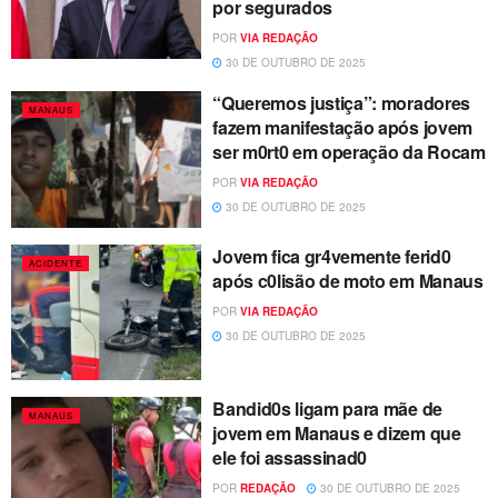
por segurados
POR
VIA REDAÇÃO
30 DE OUTUBRO DE 2025
“Queremos justiça”: moradores
MANAUS
fazem manifestação após jovem
ser m0rt0 em operação da Rocam
POR
VIA REDAÇÃO
30 DE OUTUBRO DE 2025
Jovem fica gr4vemente ferid0
ACIDENTE
após c0lisão de moto em Manaus
POR
VIA REDAÇÃO
30 DE OUTUBRO DE 2025
Bandid0s ligam para mãe de
MANAUS
jovem em Manaus e dizem que
ele foi assassinad0
POR
REDAÇÃO
30 DE OUTUBRO DE 2025