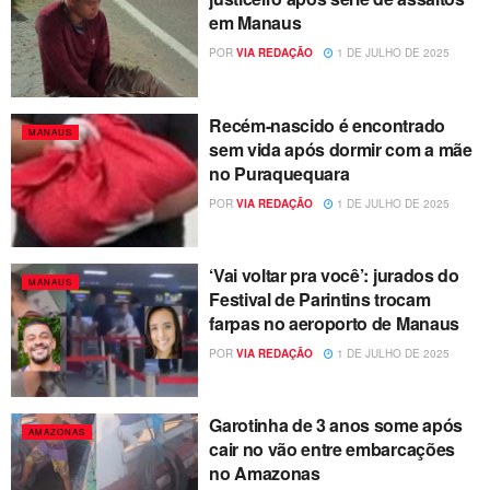
em Manaus
POR
VIA REDAÇÃO
1 DE JULHO DE 2025
Recém-nascido é encontrado
MANAUS
sem vida após dormir com a mãe
no Puraquequara
POR
VIA REDAÇÃO
1 DE JULHO DE 2025
‘Vai voltar pra você’: jurados do
MANAUS
Festival de Parintins trocam
farpas no aeroporto de Manaus
POR
VIA REDAÇÃO
1 DE JULHO DE 2025
Garotinha de 3 anos some após
AMAZONAS
cair no vão entre embarcações
no Amazonas