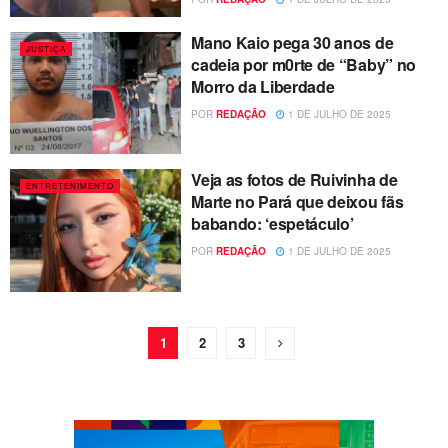
Mano Kaio pega 30 anos de
JUSTIÇA
cadeia por m0rte de “Baby” no
Morro da Liberdade
POR
REDAÇÃO
1 DE JULHO DE 2025
Veja as fotos de Ruivinha de
ENTRETENIMENTO
Marte no Pará que deixou fãs
babando: ‘espetáculo’
POR
REDAÇÃO
1 DE JULHO DE 2025
1
2
3