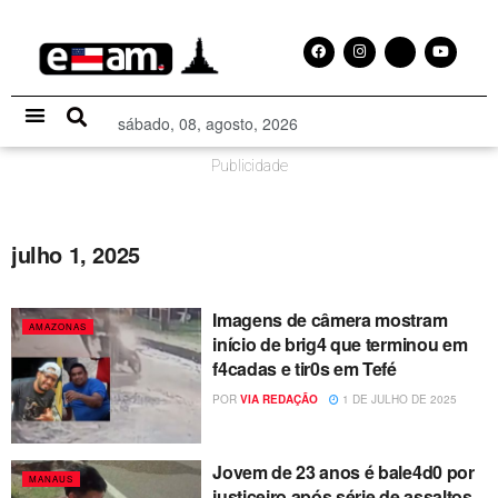
sábado, 08, agosto, 2026
Especial Publicitário
Publicidade
julho 1, 2025
Imagens de câmera mostram
AMAZONAS
início de brig4 que terminou em
f4cadas e tir0s em Tefé
POR
VIA REDAÇÃO
1 DE JULHO DE 2025
Jovem de 23 anos é bale4d0 por
MANAUS
justiceiro após série de assaltos