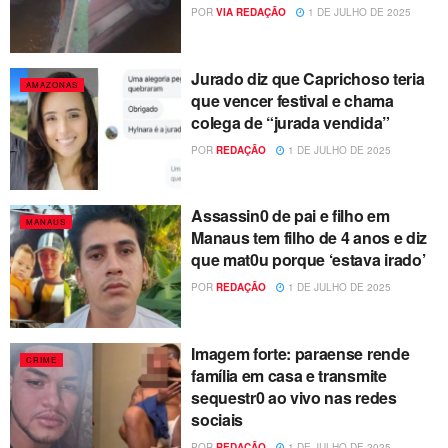
POR
VIA REDAÇÃO
1 DE JULHO DE 2025
Jurado diz que Caprichoso teria
AMAZONAS
que vencer festival e chama
colega de “jurada vendida”
POR
REDAÇÃO
1 DE JULHO DE 2025
Assassin0 de pai e filho em
MANAUS
Manaus tem filho de 4 anos e diz
que mat0u porque ‘estava irado’
POR
REDAÇÃO
1 DE JULHO DE 2025
Imagem forte: paraense rende
CRIME
família em casa e transmite
sequestr0 ao vivo nas redes
sociais
POR
REDAÇÃO
1 DE JULHO DE 2025