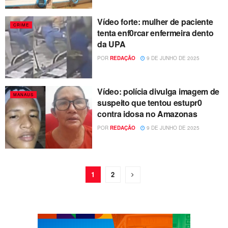
Vídeo forte: mulher de paciente
CRIME
tenta enf0rcar enfermeira dento
da UPA
POR
REDAÇÃO
9 DE JUNHO DE 2025
Vídeo: polícia divulga imagem de
MANAUS
suspeito que tentou estupr0
contra idosa no Amazonas
POR
REDAÇÃO
9 DE JUNHO DE 2025
1
2