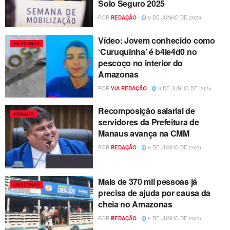
Solo Seguro 2025
POR
REDAÇÃO
9 DE JUNHO DE 2025
Vídeo: Jovem conhecido como
AMAZONAS
‘Curuquinha’ é b4le4d0 no
pescoço no interior do
Amazonas
POR
VIA REDAÇÃO
9 DE JUNHO DE 2025
Recomposição salarial de
MANAUS
servidores da Prefeitura de
Manaus avança na CMM
POR
REDAÇÃO
9 DE JUNHO DE 2025
Mais de 370 mil pessoas já
AMAZONAS
precisa de ajuda por causa da
cheia no Amazonas
POR
REDAÇÃO
9 DE JUNHO DE 2025