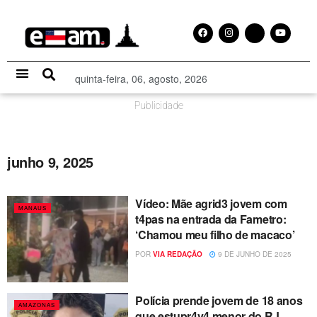
quinta-feira, 06, agosto, 2026
Especial Publicitário
Publicidade
junho 9, 2025
Vídeo: Mãe agrid3 jovem com
MANAUS
t4pas na entrada da Fametro:
‘Chamou meu filho de macaco’
POR
VIA REDAÇÃO
9 DE JUNHO DE 2025
Polícia prende jovem de 18 anos
AMAZONAS
que estupr4v4 menor do RJ