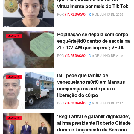
virtualmente por meio do Tik Tok
POR
VIA REDAÇÃO
9 DE JUNHO DE 2025
População se depara com corpo
MANAUS
esqu4rtej4d0 dentro de sacola na
ZL: ‘CV-AM que impera’; VEJA
POR
VIA REDAÇÃO
9 DE JUNHO DE 2025
IML pede que família de
MANAUS
venezuelano m0rt0 em Manaus
compareça na sede para a
liberação do c0rpo
POR
VIA REDAÇÃO
9 DE JUNHO DE 2025
‘Regularizar é garantir dignidade’,
MANAUS
afirma presidente Roberto Cidade
durante lançamento da Semana