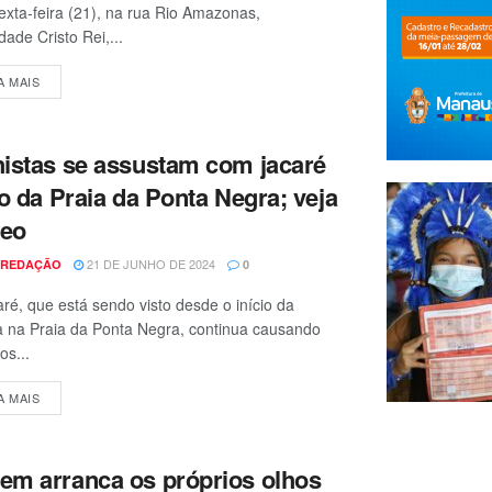
exta-feira (21), na rua Rio Amazonas,
ade Cristo Rei,...
A MAIS
istas se assustam com jacaré
io da Praia da Ponta Negra; veja
deo
21 DE JUNHO DE 2024
 REDAÇÃO
0
ré, que está sendo visto desde o início da
 na Praia da Ponta Negra, continua causando
s...
A MAIS
m arranca os próprios olhos