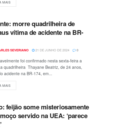
A MAIS
nte: morre quadrilheira de
us vítima de acidente na BR-
21 DE JUNHO DE 2024
ARLES SEVERIANO
0
velmente foi confirmado nesta sexta-feira a
a quadrilheira Thayane Beatriz, de 24 anos,
do acidente na BR-174, em...
A MAIS
o: feijão some misteriosamente
lmoço servido na UEA: ‘parece
’