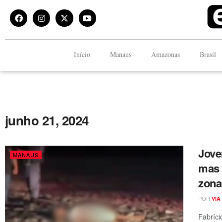
Início
Manaus
Amazonas
Brasil
junho 21, 2024
Jove
MANAUS
mas 
zona
POR
VIA
Fabríci