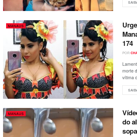
SAIB
Urge
MANAUS
Mana
174
POR
CH
Lamenta
morte d
vítima 
SAIB
Víde
MANAUS
do a
sopa