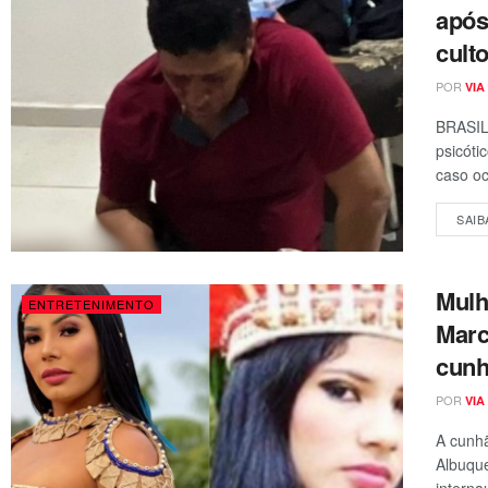
após
cult
POR
VIA
BRASIL
psicóti
caso oc
SAIB
Mulh
ENTRETENIMENTO
Marc
cunh
POR
VIA
A cunhã
Albuqu
interna