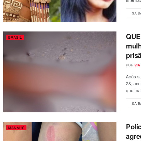
SAIB
QUEI
BRASIL
mulh
pris
POR
VIA
Após se
28, acu
queimad
SAIB
Polí
MANAUS
agre