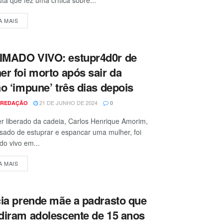
A MAIS
MADO VIVO: estupr4d0r de
er foi morto após sair da
ão ‘impune’ três dias depois
21 DE JUNHO DE 2024
 REDAÇÃO
0
r liberado da cadeia, Carlos Henrique Amorim,
sado de estuprar e espancar uma mulher, foi
o vivo em...
A MAIS
cia prende mãe a padrasto que
diram adolescente de 15 anos