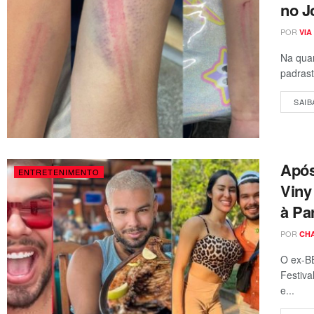
no J
POR
VIA
Na quar
padrast
SAIB
Após
ENTRETENIMENTO
Viny
à Pa
POR
CH
O ex-BB
Festiva
e...