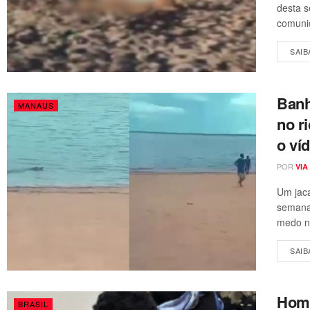
desta s
comunid
SAIB
Banh
MANAUS
no r
o ví
POR
VIA
Um jaca
semana
medo no
SAIB
Home
BRASIL