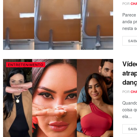
POR
CH
Parece 
anda pr
nesta se
SAIB
Víde
ENTRETENIMENTO
atra
danç
POR
CH
Quando 
coisa q
ela...
SAIB