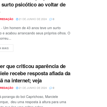
 surto psicótico ao voltar de
o
21 DE JUNHO DE 2024
 REDAÇÃO
0
 - Um homem de 43 anos teve um surto
co e acabou arrancando seus próprios olhos. O
orreu...
A MAIS
er que criticou aparência de
iele recebe resposta afiada da
ã na internet; veja
21 DE JUNHO DE 2024
 REDAÇÃO
0
-poranga do boi Caprichoso, Marciele
erque, deu uma resposta à altura para uma
uta que fez uma crítica sobre...