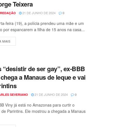
orge Teixera
21 DE JUNHO DE 2024
 REDAÇÃO
0
ta-feira (19), a polícia prendeu uma mãe e um
o por espancarem a filha de 15 anos na casa...
A MAIS
 “desistir de ser gay”, ex-BBB
 chega a Manaus de leque e vai
rintins
21 DE JUNHO DE 2024
ARLES SEVERIANO
0
B Viny já está no Amazonas para curtir o
l de Parintins. Ele mostrou a chegada a Manaus