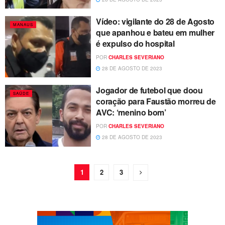
Vídeo: vigilante do 28 de Agosto
MANAUS
que apanhou e bateu em mulher
é expulso do hospital
POR
CHARLES SEVERIANO
28 DE AGOSTO DE 2023
Jogador de futebol que doou
SAÚDE
coração para Faustão morreu de
AVC: ‘menino bom’
POR
CHARLES SEVERIANO
28 DE AGOSTO DE 2023
1
2
3