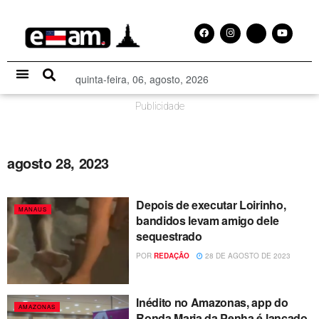
quinta-feira, 06, agosto, 2026
Especial Publicitário
Publicidade
agosto 28, 2023
Depois de executar Loirinho,
MANAUS
bandidos levam amigo dele
sequestrado
POR
REDAÇÃO
28 DE AGOSTO DE 2023
Inédito no Amazonas, app do
AMAZONAS
Ronda Maria da Penha é lançado