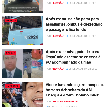
POR
REDAÇÃO
28 DE AGOSTO DE 2023
Após motorista não parar para
MANAUS
assaltantes, ônibus é depredado
e passageiro fica ferido
POR
REDAÇÃO
28 DE AGOSTO DE 2023
Após matar advogado de ‘cara
POLÍCIA
limpa’ adolescente se entrega à
PC acompanhado da mãe
POR
REDAÇÃO
28 DE AGOSTO DE 2023
Vídeo: fumando cigarro suspeito,
AMAZONAS
homens debocham da AM
Energia e dizem: ‘botar o miau’
POR
CHARLES SEVERIANO
28 DE AGOSTO DE 2023