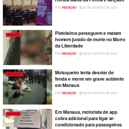
POR
REDAÇÃO
28 DE AGOSTO DE 2023
Pistoleiros perseguem e matam
MANAUS
homem jurado de morte no Morro
da Liberdade
POR
REDAÇÃO
28 DE AGOSTO DE 2023
Motoqueiro tenta desviar de
ACIDENTE
fenda e morre em grave acidente
em Manaus
POR
REDAÇÃO
28 DE AGOSTO DE 2023
Em Manaus, motorista de app
MANAUS
cobra adicional para ligar ar-
condicionado para passageiros