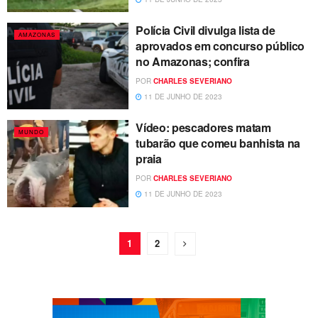
Polícia Civil divulga lista de
AMAZONAS
aprovados em concurso público
no Amazonas; confira
POR
CHARLES SEVERIANO
11 DE JUNHO DE 2023
Vídeo: pescadores matam
MUNDO
tubarão que comeu banhista na
praia
POR
CHARLES SEVERIANO
11 DE JUNHO DE 2023
1
2