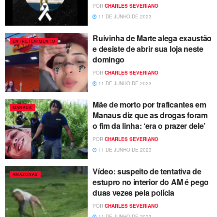
POR
CHARLES SEVERIANO
11 DE JUNHO DE 2023
Ruivinha de Marte alega exaustão
ENTRETENIMENTO
e desiste de abrir sua loja neste
domingo
POR
CHARLES SEVERIANO
11 DE JUNHO DE 2023
Mãe de morto por traficantes em
MANAUS
Manaus diz que as drogas foram
o fim da linha: ‘era o prazer dele’
POR
CHARLES SEVERIANO
11 DE JUNHO DE 2023
Vídeo: suspeito de tentativa de
AMAZONAS
estupro no interior do AM é pego
duas vezes pela polícia
POR
CHARLES SEVERIANO
11 DE JUNHO DE 2023