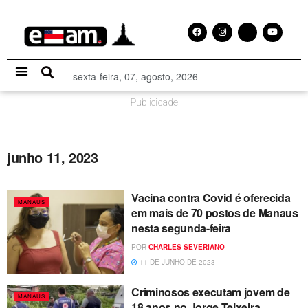
sexta-feira, 07, agosto, 2026
Especial Publicitário
Publicidade
junho 11, 2023
Vacina contra Covid é oferecida
MANAUS
em mais de 70 postos de Manaus
nesta segunda-feira
POR
CHARLES SEVERIANO
11 DE JUNHO DE 2023
Criminosos executam jovem de
MANAUS
18 anos no Jorge Teixeira