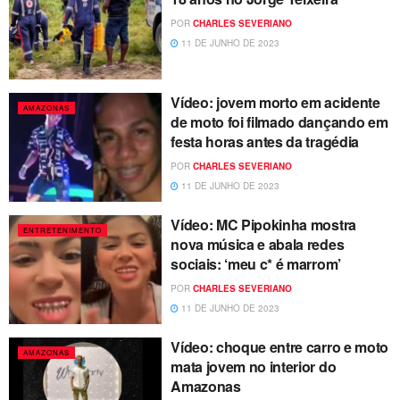
POR
CHARLES SEVERIANO
11 DE JUNHO DE 2023
Vídeo: jovem morto em acidente
AMAZONAS
de moto foi filmado dançando em
festa horas antes da tragédia
POR
CHARLES SEVERIANO
11 DE JUNHO DE 2023
Vídeo: MC Pipokinha mostra
ENTRETENIMENTO
nova música e abala redes
sociais: ‘meu c* é marrom’
POR
CHARLES SEVERIANO
11 DE JUNHO DE 2023
Vídeo: choque entre carro e moto
AMAZONAS
mata jovem no interior do
Amazonas