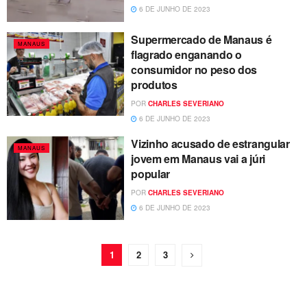
6 DE JUNHO DE 2023
Supermercado de Manaus é
MANAUS
flagrado enganando o
consumidor no peso dos
produtos
POR
CHARLES SEVERIANO
6 DE JUNHO DE 2023
Vizinho acusado de estrangular
MANAUS
jovem em Manaus vai a júri
popular
POR
CHARLES SEVERIANO
6 DE JUNHO DE 2023
1
2
3