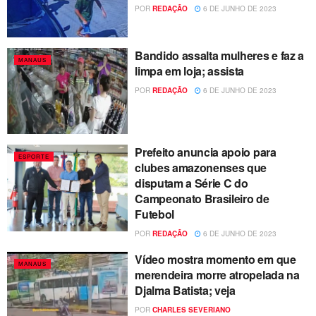
POR
REDAÇÃO
6 DE JUNHO DE 2023
Bandido assalta mulheres e faz a
MANAUS
limpa em loja; assista
POR
REDAÇÃO
6 DE JUNHO DE 2023
Prefeito anuncia apoio para
ESPORTE
clubes amazonenses que
disputam a Série C do
Campeonato Brasileiro de
Futebol
POR
REDAÇÃO
6 DE JUNHO DE 2023
Vídeo mostra momento em que
MANAUS
merendeira morre atropelada na
Djalma Batista; veja
POR
CHARLES SEVERIANO