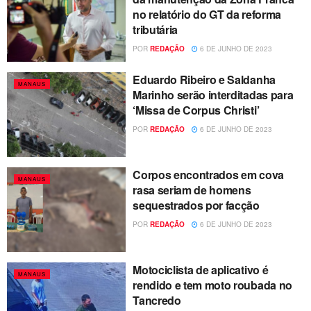
no relatório do GT da reforma
tributária
POR
REDAÇÃO
6 DE JUNHO DE 2023
Eduardo Ribeiro e Saldanha
MANAUS
Marinho serão interditadas para
‘Missa de Corpus Christi’
POR
REDAÇÃO
6 DE JUNHO DE 2023
Corpos encontrados em cova
MANAUS
rasa seriam de homens
sequestrados por facção
POR
REDAÇÃO
6 DE JUNHO DE 2023
Motociclista de aplicativo é
MANAUS
rendido e tem moto roubada no
Tancredo