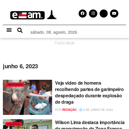
sábado, 08, agosto, 2026
Especial Publicitário
Publicidade
junho 6, 2023
Veja vídeo de homens
AMAZONAS
recolhendo partes de garimpeiro
despedaçado durante explosão
de draga
POR
REDAÇÃO
6 DE JUNHO DE 2023
Wilson Lima destaca importância
POLÍTICA
da manutenção da Zona Franca