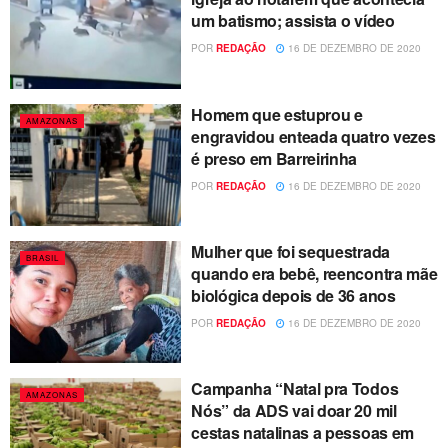
um batismo; assista o vídeo
POR
REDAÇÃO
16 DE DEZEMBRO DE 2020
Homem que estuprou e
AMAZONAS
engravidou enteada quatro vezes
é preso em Barreirinha
POR
REDAÇÃO
16 DE DEZEMBRO DE 2020
Mulher que foi sequestrada
BRASIL
quando era bebê, reencontra mãe
biológica depois de 36 anos
POR
REDAÇÃO
16 DE DEZEMBRO DE 2020
Campanha “Natal pra Todos
AMAZONAS
Nós” da ADS vai doar 20 mil
cestas natalinas a pessoas em