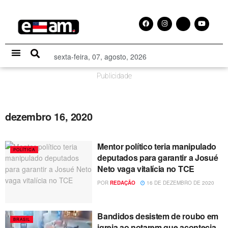
sexta-feira, 07, agosto, 2026
Especial Publicitário
Publicidade
dezembro 16, 2020
Mentor político teria manipulado
POLÍTICA
deputados para garantir a Josué
Neto vaga vitalícia no TCE
POR
REDAÇÃO
16 DE DEZEMBRO DE 2020
Bandidos desistem de roubo em
BRASIL
igreja ao notarem que acontecia